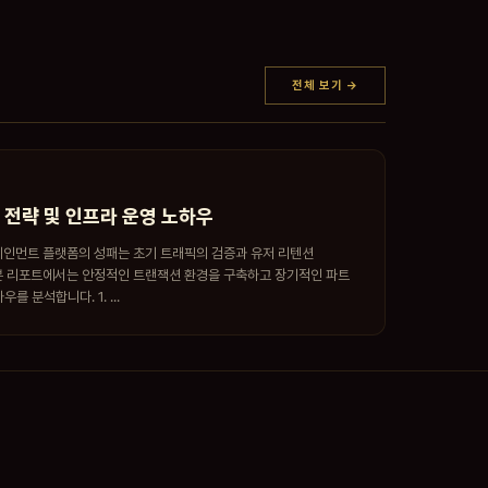
전체 보기 →
 전략 및 인프라 운영 노하우
터테인먼트 플랫폼의 성패는 초기 트래픽의 검증과 유저 리텐션
다. 본 리포트에서는 안정적인 트랜잭션 환경을 구축하고 장기적인 파트
너십 신뢰도를 확보하는 실전 운영 노하우를 분석합니다. 1. ...