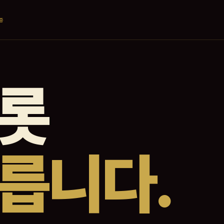
 중
슬롯
릅니다.