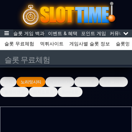
기
메뉴
증업체
슬롯 게임 백과
이벤트 & 혜택
포인트 게임
커뮤니티
서
슬롯 무료체험
먹튀사이트
게임사별 슬롯 정보
슬롯영
슬롯 무료체험
전체
노리밋시티
레드타이거
마이크로
프라그마틱
플레이앤고
피지소프트
하바네로