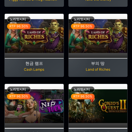
노리밋시티
노리밋시티
RTP 96.50%
RTP 96.50%
현금 램프
부의 땅
Cash Lamps
Land of Riches
노리밋시티
노리밋시티
RTP 96.50%
RTP 96.50%