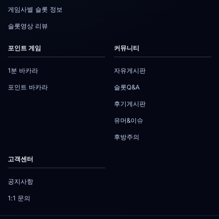
게임사별 슬롯 정보
슬롯영상 리뷰
포인트 게임
커뮤니티
1분 바카라
자유게시판
포인트 바카라
슬롯Q&A
후기게시판
유머&이슈
후방주의
고객센터
공지사항
1:1 문의