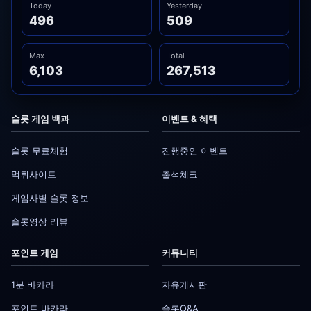
Today
Yesterday
496
509
Max
Total
6,103
267,513
슬롯 게임 백과
이벤트 & 혜택
슬롯 무료체험
진행중인 이벤트
먹튀사이트
출석체크
게임사별 슬롯 정보
슬롯영상 리뷰
포인트 게임
커뮤니티
1분 바카라
자유게시판
포인트 바카라
슬롯Q&A