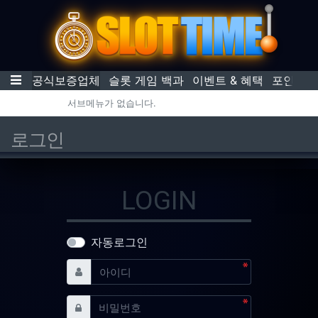
기
메뉴
공식보증업체
슬롯 게임 백과
이벤트 & 혜택
포인트 
서브메뉴가 없습니다.
로그인
LOGIN
자동로그인
필수
아이디
필수
비밀번호