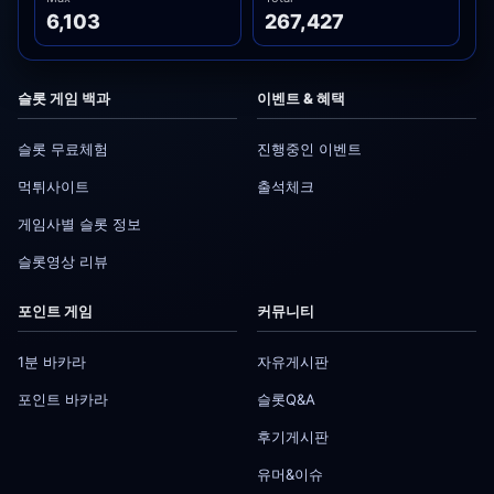
6,103
267,427
슬롯 게임 백과
이벤트 & 혜택
슬롯 무료체험
진행중인 이벤트
먹튀사이트
출석체크
게임사별 슬롯 정보
슬롯영상 리뷰
포인트 게임
커뮤니티
1분 바카라
자유게시판
포인트 바카라
슬롯Q&A
후기게시판
유머&이슈