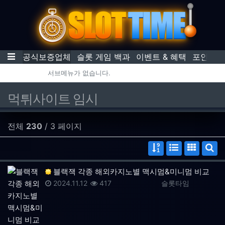
기
메뉴
공식보증업체
슬롯 게임 백과
이벤트 & 혜택
포인트 
서브메뉴가 없습니다.
먹튀사이트 임시
전체
230
/ 3 페이지
게시물 정렬
웹진 스타일
갤러리 
게시
블랙잭 각종 해외카지노별 맥시멈&미니멈 비교
등록일
조회
등록자
2024.11.12
417
슬롯타임