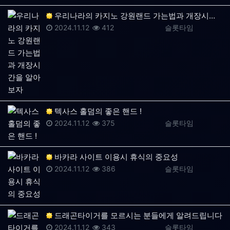
우리나라의 카지노 강원랜드 가는법과 개장시간을 알아보자
등록일
조회
등록자
2024.11.12
412
슬롯타임
텍사스 홀덤의 좋은 핸드 !
등록일
조회
등록자
2024.11.12
375
슬롯타임
바카라 사이트 이용시 휴식의 중요성
등록일
조회
등록자
2024.11.12
386
슬롯타임
드래곤타이거를 모르시는 분들에게 알려드립니다
등록일
조회
등록자
2024.11.12
343
슬롯타임