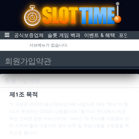
기
메뉴
공식보증업체
슬롯 게임 백과
이벤트 & 혜택
포인트 
서브메뉴가 없습니다.
회원가입약관
회원가입약관
사이트 이용약관 안내
제1조 목적
이 약관은 OOOO 회사(전자상거래 사업자로 이하 "회사"라 한
다)가 운영하는 OOOO 쇼핑몰(이하 "몰"이라 한다)에서 제공
하는 인터넷 관련 서비스(이하 "서비스"라 한다)를 이용함에 있
어 사이버 몰과 이용자의 권리·의무 및 책임사항을 규정함을 목
적으로 합니다.