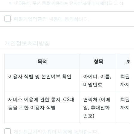
※「PC통신, 무선 등을 이용하는 전자상거래에 대해서도 그 성
질에 반하지 않는 한 이 약관을 준용합니다.」
회원가입약관의 내용에 동의합니다.
제2조 정의
"몰" 이란 "회사"가 재화 또는 용역(이하 "재화 등" 이라
함)을 이용자에게 제공하기 위하여 컴퓨터등 정보통신설
개인정보처리방침
비를 이용하여 재화 등을 거래할 수 있도록 설정한 가상
의 영업장을 말하며, 아울러 사이버몰을 운영하는 사업
자의 의미로도 사용합니다.
목적
항목
보
"이용자"란 "몰"에 접속하여 이 약관에 따라 "몰"이 제공
하는 서비스를 받는 회원 및 비회원을 말합니다.
이용자 식별 및 본인여부 확인
아이디, 이름,
회원 
'회원'이라 함은 “몰”에 회원등록을 한 자로서, 계속적으
비밀번호
까지
로 "몰"이 제공하는 서비스를 이용할 수 있는 자를 말합
니다.
서비스 이용에 관한 통지, CS대
연락처 (이메
회원 
'비회원'이라 함은 회원에 가입하지 않고 "몰"이 제공하
응을 위한 이용자 식별
일, 휴대전화
까지
는 서비스를 이용하는 자를 말합니다.
번호)
제3조 약관 등의 명시와 설명 및 개정
"몰"은 이 약관의 내용과 상호 및 대표자 성명, 영업소 소
개인정보처리방침의 내용에 동의합니다.