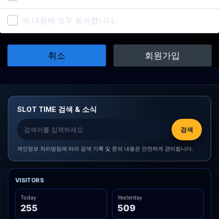
재지 주소(소비자의 불만을 처리할 수 있는 곳의 주소를
포함), 전화번호·모사전송번호·전자우편주소, 사업자등
위 내용에 모두 동의합니다.
록번호, 통신판매업 신고번호, 개인정보관리책임자 등을
이용자가 쉽게 알 수 있도록 사이버몰의 초기 서비스화
면(전면)에 게시합니다. 다만, 약관의 내용은 이용자가
취소
회원가입
연결화면을 통하여 볼 수 있도록 할 수 있습니다.
"몰"은 이용자가 약관에 동의하기에 앞서 약관에 정하여
져 있는 내용 중 청약철회·배송책임·환불조건 등과 같은
중요한 내용을 이용자가 이해할 수 있도록 별도의 연결
화면 또는 팝업화면 등을 제공하여 이용자의 확인을 구
SLOT TIME 검색 & 소식
하여야 합니다.
"몰"은 「전자상거래 등에서의 소비자보호에 관한 법
검색
률」, 「약관의 규제에 관한 법률」, 「전자문서 및 전자
개인정보 처리방침에 따라 검색 기록 및 문의 내용은 안전하게 관리됩니다.
거래기본법」, 「전자금융거래법」, 「전자서명법」,
「정보통신망 이용촉진 및 정보보호 등에 관한 법률」,
「방문판매 등에 관한 법률」, 「소비자기본법」 등 관
VISITORS
련 법을 위배하지 않는 범위에서 이 약관을 개정할 수 있
습니다.
Today
Yesterday
255
509
"몰"이 약관을 개정할 경우에는 적용일자 및 개정사유를
명시하여 현행약관과 함께 몰의 초기화면에 그 적용일자