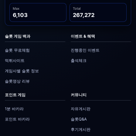
7일 이전부터 적용일자 전일까지 공지합니다. 다만, 이용
Max
Total
자에게 불리하게 약관내용을 변경하는 경우에는 최소한
6,103
267,272
30일 이상의 사전 유예기간을 두고 공지합니다. 이 경우
"몰“은 개정 전 내용과 개정 후 내용을 명확하게 비교하
여 이용자가 알기 쉽도록 표시합니다.
슬롯 게임 백과
이벤트 & 혜택
"몰"이 약관을 개정할 경우에는 그 개정약관은 그 적용일
자 이후에 체결되는 계약에만 적용되고 그 이전에 이미
슬롯 무료체험
진행중인 이벤트
체결된 계약에 대해서는 개정 전의 약관조항이 그대로
먹튀사이트
출석체크
적용됩니다. 다만 이미 계약을 체결한 이용자가 개정약
관 조항의 적용을 받기를 원하는 뜻을 제3항에 의한 개
게임사별 슬롯 정보
정약관의 공지기간 내에 “몰”에 송신하여 “몰”의 동의를
슬롯영상 리뷰
받은 경우에는 개정약관 조항이 적용됩니다.
이 약관에서 정하지 아니한 사항과 이 약관의 해석에 관
포인트 게임
커뮤니티
하여는 전자상거래 등에서의 소비자보호에 관한 법률,
약관의 규제 등에 관한 법률, 공정거래위원회가 정하는
1분 바카라
자유게시판
「전자상거래 등에서의 소비자 보호지침」 및 관계법령
또는 상관례에 따릅니다.
포인트 바카라
슬롯Q&A
후기게시판
제4조 서비스의 제공 및 변경