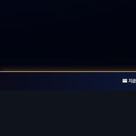
🎰 지
SLOT TIME 검색 & 소식
검색
개인정보 처리방침에 따라 검색 기록 및 문의 내용은 안전하게 관리됩
니다.