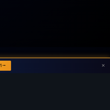
✕
기 →
 게임
커뮤니티
바카라
자유게시판
트 바카라
슬롯Q&A
후기게시판
유머&이슈