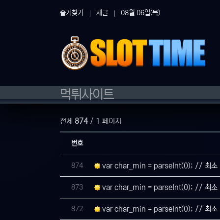
상단 네비
즐겨찾기
새글
08월 06일(목)
먹튀사이트
전체
874
/ 1 페이지
번호
번호
874
var char_min = parseInt(0); // 최소
번호
873
var char_min = parseInt(0); // 최소
번호
872
var char_min = parseInt(0); // 최소