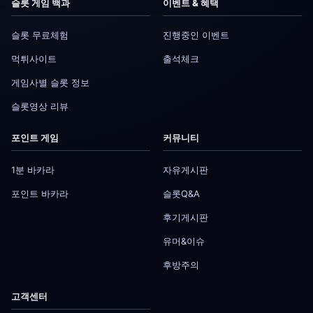
슬롯 게임 백과
이벤트 & 혜택
슬롯 무료체험
진행중인 이벤트
먹튀사이트
출석체크
게임사별 슬롯 정보
슬롯영상 리뷰
포인트 게임
커뮤니티
1분 바카라
자유게시판
포인트 바카라
슬롯Q&A
후기게시판
유머&이슈
후방주의
고객센터