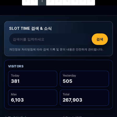
(current)
(next)
(last)
1
2
3
4
5
SLOT TIME 검색 & 소식
검색
개인정보 처리방침에 따라 검색 기록 및 문의 내용은 안전하게 관리됩니다.
VISITORS
Today
Yesterday
381
505
Max
Total
6,103
267,903