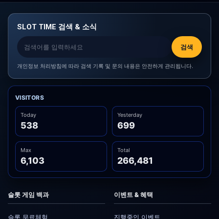
SLOT TIME 검색 & 소식
검색
개인정보 처리방침에 따라 검색 기록 및 문의 내용은 안전하게 관리됩니다.
VISITORS
Today
Yesterday
538
699
Max
Total
6,103
266,481
슬롯 게임 백과
이벤트 & 혜택
슬롯 무료체험
진행중인 이벤트