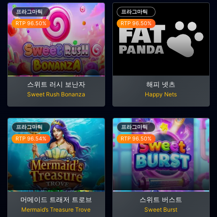
프라그마틱
프라그마틱
RTP 96.50%
RTP 96.50%
스위트 러시 보난자
해피 넷츠
Sweet Rush Bonanza
Happy Nets
프라그마틱
프라그마틱
RTP 96.54%
RTP 96.50%
머메이드 트래저 트로브
스위트 버스트
Mermaid’s Treasure Trove
Sweet Burst