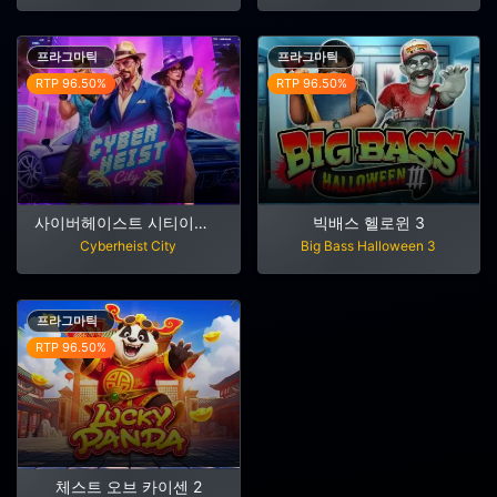
프라그마틱
프라그마틱
RTP 96.50%
RTP 96.50%
사이버헤이스트 시티이버헤이스트 시티
빅배스 헬로윈 3
Cyberheist City
Big Bass Halloween 3
프라그마틱
RTP 96.50%
체스트 오브 카이센 2