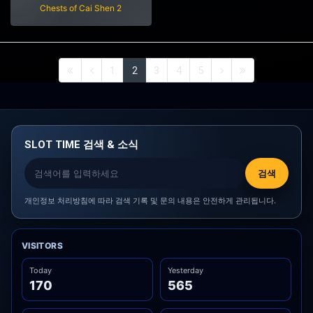
Chests of Cai Shen 2
(first)
(current)
(next)
(last)
1
2
3
4
5
SLOT TIME 검색 & 소식
검색
개인정보 처리방침에 따라 검색 기록 및 문의 내용은 안전하게 관리됩니다.
VISITORS
Today
Yesterday
170
565