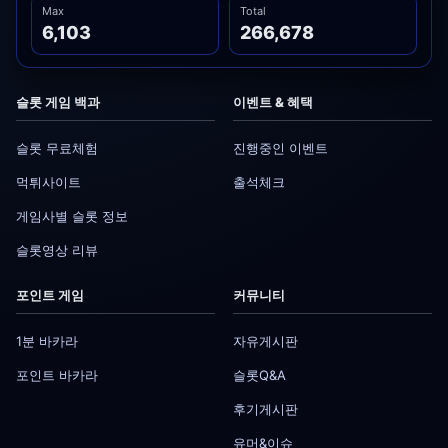
Max
Total
6,103
266,678
슬롯 게임 백과
이벤트 & 혜택
슬롯 무료체험
진행중인 이벤트
먹튀사이트
출석체크
게임사별 슬롯 정보
슬롯영상 리뷰
포인트 게임
커뮤니티
1분 바카라
자유게시판
포인트 바카라
슬롯Q&A
후기게시판
유머&이슈