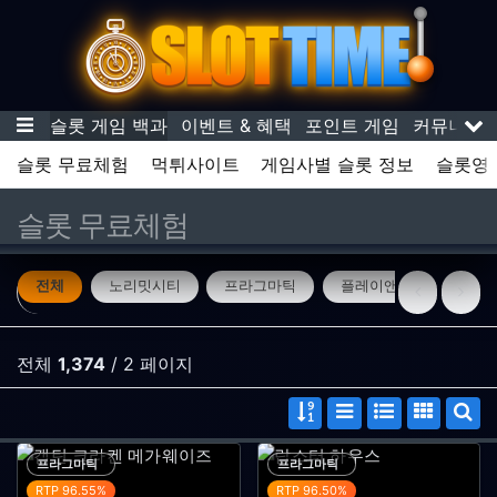
기
메뉴
증업체
슬롯 게임 백과
이벤트 & 혜택
포인트 게임
커뮤니티
서
슬롯 무료체험
먹튀사이트
게임사별 슬롯 정보
슬롯영
슬롯 무료체험
슬롯 무료체험 분류 목록
전체
노리밋시티
프라그마틱
플레이앤고
피지
이전 분류
다음
전체
1,374
/ 2 페이지
게시물 정렬
리스트 스타일
웹진 스타일
갤러리 
게시
프라그마틱
프라그마틱
RTP 96.55%
RTP 96.50%