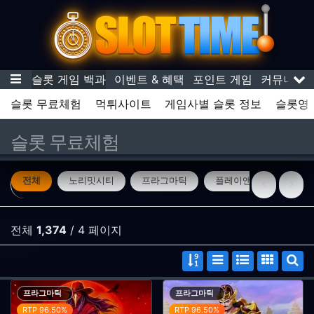
기
메뉴
증업체
슬롯 게임 백과
이벤트 & 혜택
포인트 게임
커뮤니티
서
슬롯 무료체험
먹튀사이트
게임사별 슬롯 정보
슬롯영
슬롯 무료체험
슬롯 무료체험 분류 목록
전체
노리밋시티
프라그마틱
플레이앤고
피지
이전 분류
다음
전체
1,374
/ 4 페이지
게시물 정렬
리스트 스타일
웹진 스타일
갤러리 
게시
프라그마틱
프라그마틱
RTP 96.50%
RTP 96.50%