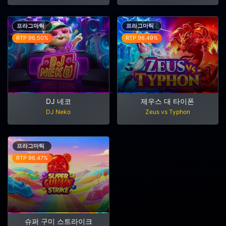
프라그마틱
프라그마틱
RTP 96.50%
RTP 96.49%
DJ 네코
제우스 대 타이폰
DJ Neko
Zeus vs Typhon
프라그마틱
RTP 96.47%
슈퍼 구미 스트라이크