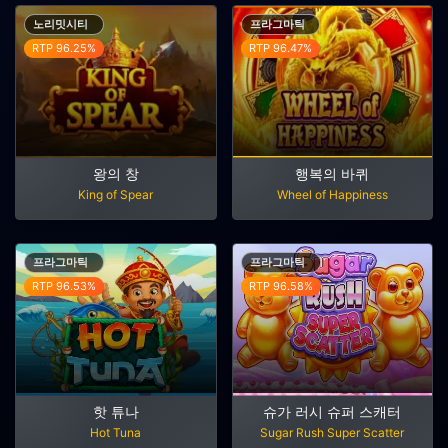
노리밋시티
프라그마틱
RTP 96.25%
RTP 96.47%
왕의 창
행복의 바퀴
King of Spear
Wheel of Happiness
프라그마틱
프라그마틱
RTP 96.53%
RTP 96.58%
핫 튜나
슈가 러시 슈퍼 스캐터
Hot Tuna
Sugar Rush Super Scatter