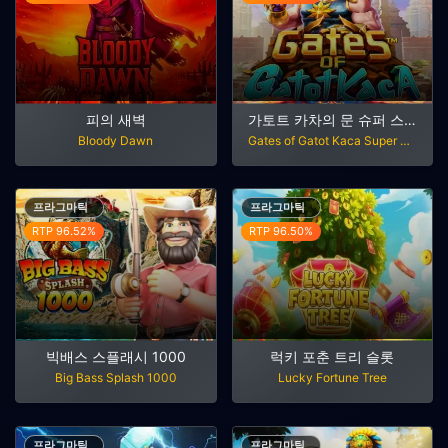
피의 새벽
가토트 카차의 문 슈퍼 스캐터 슬롯
Bloody Dawn
Gates of Gatot Kaca Super Scatter
프라그마틱
프라그마틱
RTP 96.52%
RTP 96.50%
빅배스 스플래시 1000
럭키 포춘 트리 슬롯
Big Bass Splash 1000
Lucky Fortune Tree
프라그마틱
프라그마틱