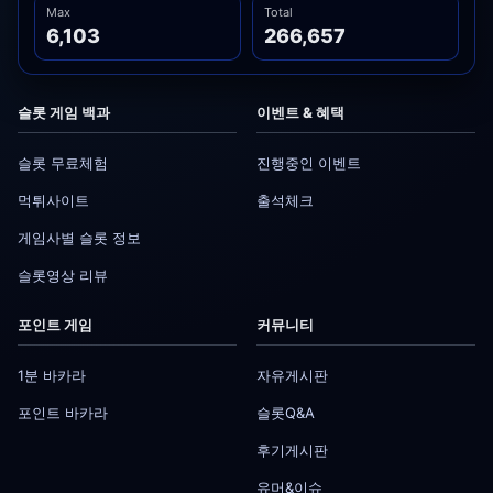
Max
Total
6,103
266,657
슬롯 게임 백과
이벤트 & 혜택
슬롯 무료체험
진행중인 이벤트
먹튀사이트
출석체크
게임사별 슬롯 정보
슬롯영상 리뷰
포인트 게임
커뮤니티
1분 바카라
자유게시판
포인트 바카라
슬롯Q&A
후기게시판
유머&이슈