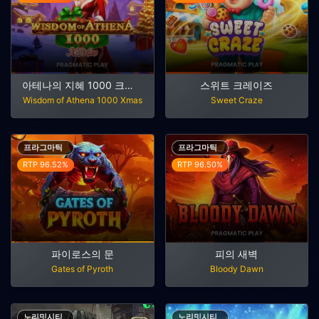
아테나의 지혜 1000 크리스마스
스위트 크레이즈
Wisdom of Athena 1000 Xmas
Sweet Craze
프라그마틱
프라그마틱
RTP 96.52%
RTP 96.50%
파이로스의 문
피의 새벽
Gates of Pyroth
Bloody Dawn
노리밋시티
노리밋시티