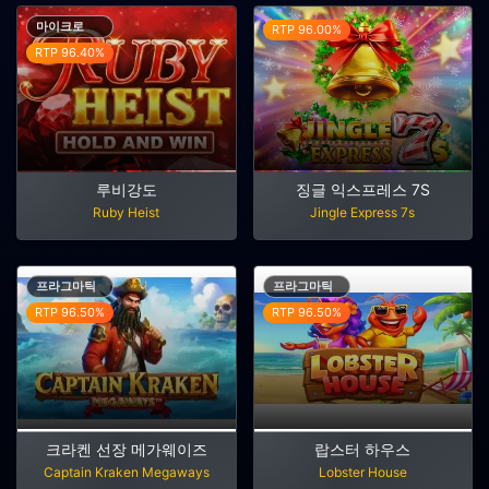
마이크로
RTP 96.00%
RTP 96.40%
루비강도
징글 익스프레스 7S
Ruby Heist
Jingle Express 7s
프라그마틱
프라그마틱
RTP 96.50%
RTP 96.50%
크라켄 선장 메가웨이즈
랍스터 하우스
Captain Kraken Megaways
Lobster House