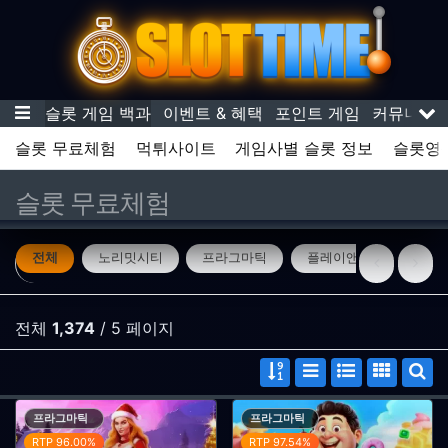
기
메뉴
증업체
슬롯 게임 백과
이벤트 & 혜택
포인트 게임
커뮤니티
서
슬롯 무료체험
먹튀사이트
게임사별 슬롯 정보
슬롯영
슬롯 무료체험
슬롯 무료체험 분류 목록
전체
노리밋시티
프라그마틱
플레이앤고
피지
이전 분류
다음
전체
1,374
/ 5 페이지
게시물 정렬
리스트 스타일
웹진 스타일
갤러리 
게시
프라그마틱
프라그마틱
RTP 96.00%
RTP 97.54%