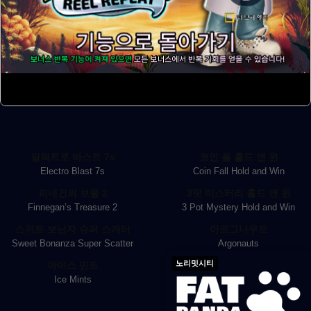
마이크로
마이크로
일렉트로 바스트 7s
코인 폴 홀드 앤 윈
Electro Blast 7s
Coin Fall Hold and Win
마이크로
마이크로
피네건의 보물 2
3팟 미스터리 홀드 앤 윈
Finnegan’s Treasure 2
3 Pot Mystery Hold and Win
프라그마틱
프라그마틱
스위트 보난자 슈퍼 스캐터
아르그나우트
Sweet Bonanza Super Scatter
Argonauts
프라그마틱
노리밋시티
아이스 민트
Ice Mints