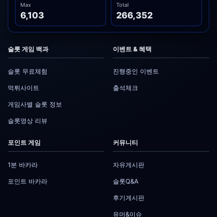
Max
Total
6,103
266,352
슬롯 게임 백과
이벤트 & 혜택
슬롯 무료체험
진행중인 이벤트
먹튀사이트
출석체크
게임사별 슬롯 정보
슬롯영상 리뷰
포인트 게임
커뮤니티
1분 바카라
자유게시판
포인트 바카라
슬롯Q&A
후기게시판
유머&이슈