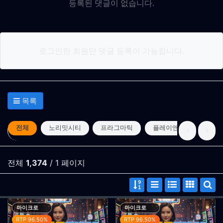
등록된 댓글이 없습니다.
로그인한 회원만 댓글 등록이 가능합니다.
목록
슬롯 무료체험 분류 목록
전체
노리밋시티
프라그마틱
플레이앤고
피지
이전 분류
다음
전체
1,374
/ 1 페이지
게시물 정렬
리스트 스타일
웹진 스타일
갤러리 
게시
마이크로
마이크로
RTP 96.50%
RTP 96.50%