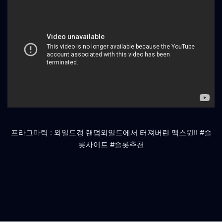
프라그마틱 : 와일드갱 랜덤와일드에서 터져버린 맥스윈!! #슬
롯사이트 #슬롯추천