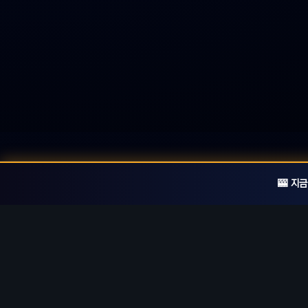
🎰 지
SLOT TIME 검색 & 소식
검색
개인정보 처리방침에 따라 검색 기록 및 문의 내용은 안전하게 관리됩
니다.