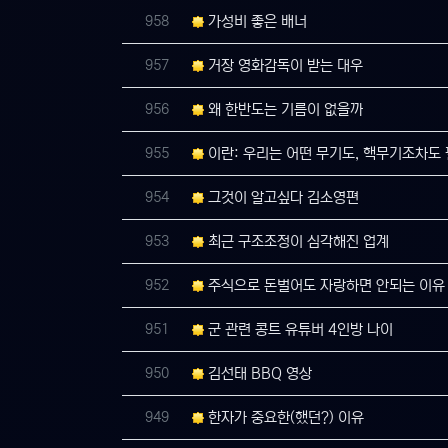
번호
958
가성비 좋은 배너
번호
957
거장 영화감독이 받는 대우
번호
956
왜 한반도는 기름이 없을까
번호
955
이란: 우리는 어떤 무기도, 핵무기조차도
번호
954
그것이 알고싶다 김소영편
번호
953
최근 구조조정이 심각해진 업계
번호
952
주식으로 돈벌어도 자랑하면 안되는 이유
번호
951
군 관련 콩트 유튜버 4인방 나이
번호
950
김선태 BBQ 영상
번호
949
한자가 중요한(했던?) 이유