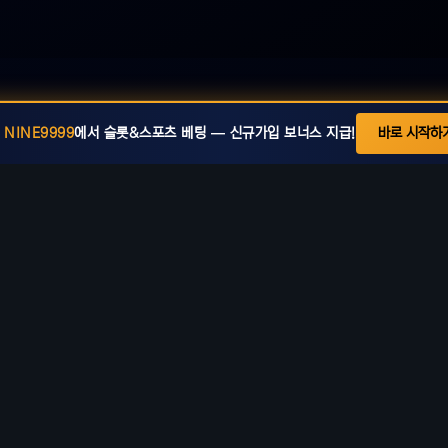
금
NINE9999
에서 슬롯&스포츠 베팅 — 신규가입 보너스 지급!
바로 시작하
슬롯 게임 백과
이벤트 & 혜택
포인트
슬롯 무료체험
진행중인 이벤트
1분 
먹튀사이트
출석체크
포인
게임사별 슬롯 정보
슬롯영상 리뷰
고객센터
공지사항