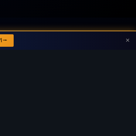
✕
기 →
 게임
커뮤니티
바카라
자유게시판
트 바카라
슬롯Q&A
후기게시판
유머&이슈
후방주의