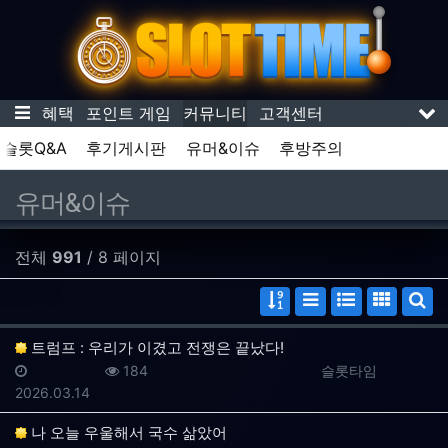
기
메뉴
트 & 혜택
포인트 게임
커뮤니티
고객센터
서
슬롯Q&A
후기게시판
유머&이슈
후방주의
유머&이슈
전체
991
/ 8 페이지
게시물 정렬
리스트 스타일
웹진 스타일
갤러리 
게시
트럼프 : 우리가 이겼고 전쟁은 끝났다!
등록일
조회
등록자
184
슬롯타임
2026.03.14
나 오늘 우울해서 국수 삶았어