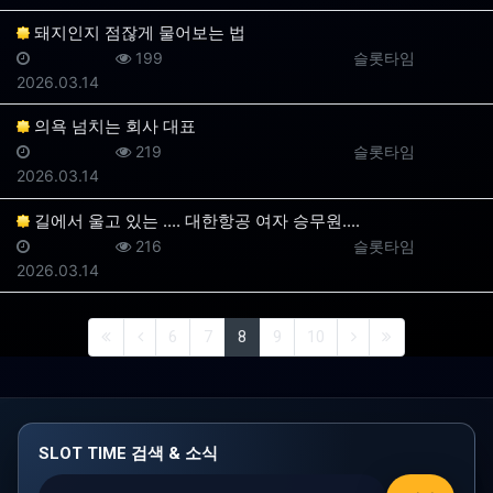
돼지인지 점잖게 물어보는 법
등록일
조회
등록자
199
슬롯타임
2026.03.14
의욕 넘치는 회사 대표
등록일
조회
등록자
219
슬롯타임
2026.03.14
길에서 울고 있는 .... 대한항공 여자 승무원....
등록일
조회
등록자
216
슬롯타임
2026.03.14
(first)
(previous)
(current)
(next)
(last)
6
7
8
9
10
SLOT TIME 검색 & 소식