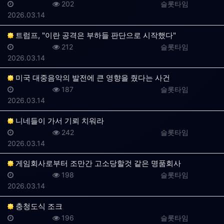
등록일
조회
등록자
202
슬롯타임
2026.03.14
트럼프, "이란 공격은 부하들 판단으로 시작했다"
등록일
조회
등록자
212
슬롯타임
2026.03.14
미국 대중음악의 발전에 큰 영향을 줬다는 사건
등록일
조회
등록자
187
슬롯타임
2026.03.14
니네들이 가서 기뢰 치워라
등록일
조회
등록자
242
슬롯타임
2026.03.14
게임회사로부터 조만간 고소당할것 같은 명품회사
등록일
조회
등록자
198
슬롯타임
2026.03.14
충청도식 조크
등록일
조회
등록자
196
슬롯타임