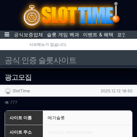
기
메뉴
공식보증업체
슬롯 게임 백과
이벤트 & 혜택
포인트 
서브메뉴가 없습니다.
공식 인증 슬롯사이트
광고모집
작성자 정보
작성
작성일
SlotTime
2025.12.12 18:50
컨텐츠 정보
조회
777
본문
사이트 이름
메가슬롯
사이트 주소
https://t.me/weblease