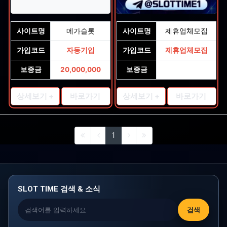
사이트명
메가슬롯
사이트명
제휴업체모집
가입코드
자동기입
가입코드
제휴업체모집
보증금
20,000,000
보증금
상세보기 +
바로가기
상세보기 +
바로가기
(current)
1
SLOT TIME 검색 & 소식
검색