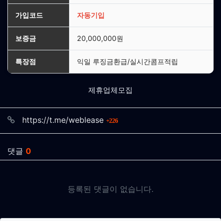
가입코드
자동기입
보증금
20,000,000원
특장점
익일 루징금환급/실시간콤프적립
제휴업체모집
관련자료
회 연결
https://t.me/weblease
226
댓글
0
등록된 댓글이 없습니다.