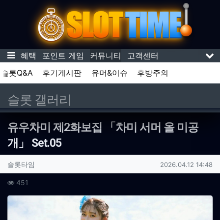
기
메뉴
트 & 혜택
포인트 게임
커뮤니티
고객센터
서
슬롯Q&A
후기게시판
유머&이슈
후방주의
슬롯 갤러리
유우차미 제2화보집 「차미 서머 올 미공
개」 Set.05
작성자 정보
작성
작성일
슬롯타임
2026.04.12 14:48
컨텐츠 정보
조회
451
본문