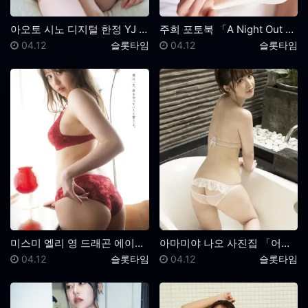
아오토 시노 디지털 한정 YJ 포토북 「잡아라」 Set…
주희 포토북 「A Night Out With」
등록일
등록자
등록일
등록자
04.12
슬롯타임
04.12
슬롯타임
미스미 엘리 영 드래곤 에이지 VOL.32 2026년 …
아마미야 나오 사진집 「어른의 시간」 Set.01
등록일
등록자
등록일
등록자
04.12
슬롯타임
04.12
슬롯타임