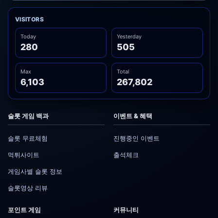
VISITORS
Today
Yesterday
280
505
Max
Total
6,103
267,802
슬롯 게임 백과
이벤트 & 혜택
슬롯 무료체험
진행중인 이벤트
먹튀사이트
출석체크
게임사별 슬롯 정보
슬롯영상 리뷰
포인트 게임
커뮤니티