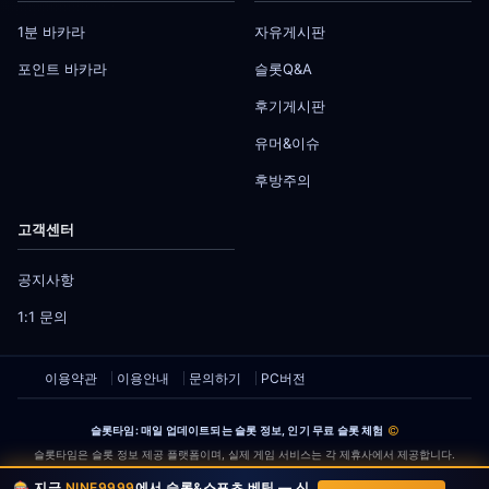
1분 바카라
자유게시판
포인트 바카라
슬롯Q&A
후기게시판
유머&이슈
후방주의
고객센터
공지사항
1:1 문의
이용약관
이용안내
문의하기
PC버전
슬롯타임: 매일 업데이트되는 슬롯 정보, 인기 무료 슬롯 체험
슬롯타임은 슬롯 정보 제공 플랫폼이며, 실제 게임 서비스는 각 제휴사에서 제공합니다.
© 2026 슬롯타임: 매일 업데이트되는 슬롯 정보, 인기 무료 슬롯 체험. All rights
🎰 지금
NINE9999
에서 슬롯&스포츠 베팅 — 신